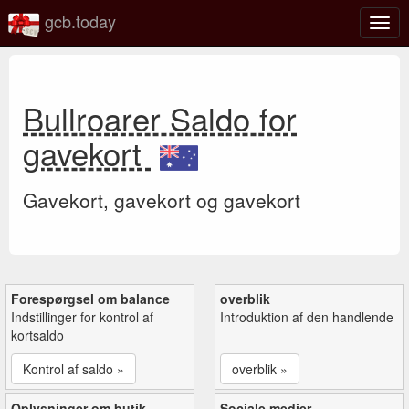
gcb.today
Slå
navig
til/fra
Bullroarer Saldo for
gavekort
Gavekort, gavekort og gavekort
Forespørgsel om balance
overblik
Indstillinger for kontrol af
Introduktion af den handlende
kortsaldo
Kontrol af saldo »
overblik »
Oplysninger om butik
Sociale medier