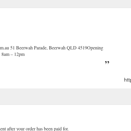
om.au 51 Beerwah Parade, Beerwah QLD 4519Opening
y 8am – 12pm
ht
ient after your order has been paid for.