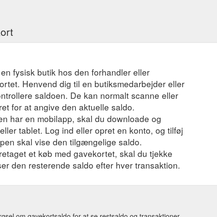
ort
 en fysisk butik hos den forhandler eller
ortet. Henvend dig til en butiksmedarbejder eller
ontrollere saldoen. De kan normalt scanne eller
t for at angive den aktuelle saldo.
en har en mobilapp, skal du downloade og
ler tablet. Log ind eller opret en konto, og tilføj
ppen skal vise den tilgængelige saldo.
foretaget et køb med gavekortet, skal du tjekke
iser den resterende saldo efter hver transaktion.
sel om gavekortsaldo for at se restsaldo og transaktioner.