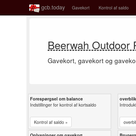
gcb.today
Gavekort
Kontrol af saldo
Beerwah Outdoor P
Gavekort, gavekort og gaveko
Forespørgsel om balance
overbli
Indstillinger for kontrol af kortsaldo
Introduk
Kontrol af saldo »
overbl
Oplysninger om gavekort
Bruger