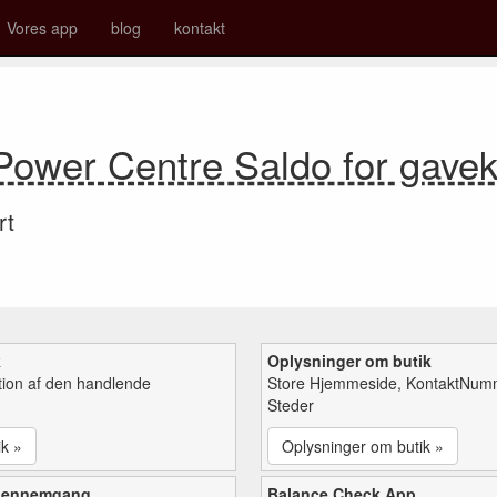
Vores app
blog
kontakt
ower Centre Saldo for gave
rt
k
Oplysninger om butik
tion af den handlende
Store Hjemmeside, KontaktNum
Steder
ik »
Oplysninger om butik »
gennemgang
Balance Check App