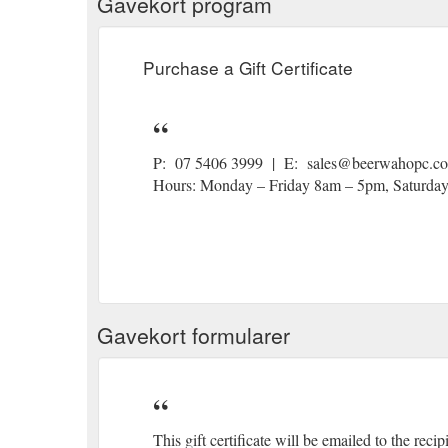
Gavekort program
Purchase a Gift Certificate
P: 07 5406 3999 | E: sales@beerwahopc.c
Hours: Monday – Friday 8am – 5pm, Saturda
Gavekort formularer
This gift certificate will be emailed to the recip