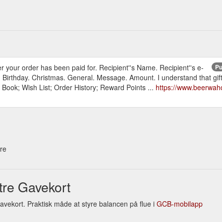
fter your order has been paid for. Recipient''s Name. Recipient''s e-
Pu
 Birthday. Christmas. General. Message. Amount. I understand that gift 
Book; Wish List; Order History; Reward Points ...
https://www.beerwah
tre
re Gavekort
avekort. Praktisk måde at styre balancen på flue i
GCB-mobilapp