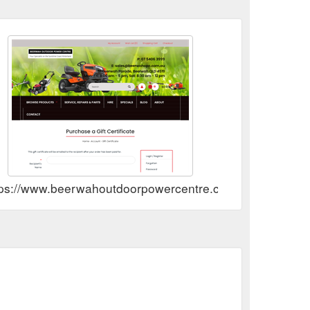
tps://www.beerwahoutdoorpowercentre.com.au/index.ph