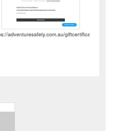
ps://adventuresafety.com.au/giftcertificates.php?action=