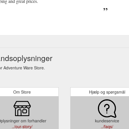
ing and great prices.
ndsoplysninger
r Adventure Ware Store.
Om Store
Hjælp og spørgsmål
plysninger om forhandler
kundeservice
../our-story/
../faqs/