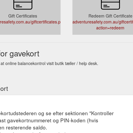
Gift Certificates
Redeem Gift Certificate
esafety.com.au/giftcertificates.php
adventuresafety.com.au/giftcerti
action=redeem
or gavekort
 online balancekontrol visit butik tæller / help desk.
ort
kortudstederen og se efter sektionen "Kontroller
dtast gavekortnummeret og PIN-koden (hvis
en resterende saldo.