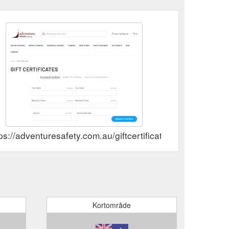
ps://adventuresafety.com.au/giftcertificates.php
Kortområde