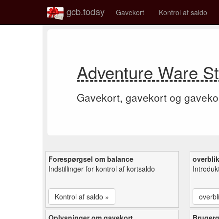
gcb.today
Gavekort
Kontrol af saldo
Adventure Ware St
Gavekort, gavekort og gaveko
Forespørgsel om balance
overbli
Indstillinger for kontrol af kortsaldo
Introduk
Kontrol af saldo »
overbl
Oplysninger om gavekort
Bruger