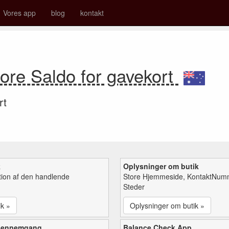
Vores app
blog
kontakt
ore Saldo for gavekort
rt
k
Oplysninger om butik
tion af den handlende
Store Hjemmeside, KontaktNum
Steder
ik »
Oplysninger om butik »
gennemgang
Balance Check App