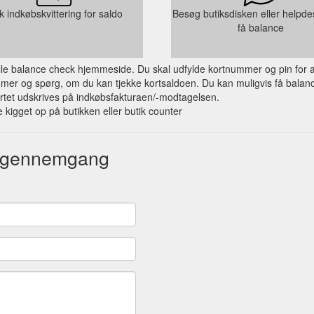
k indkøbskvittering for saldo
Besøg butiksdisken eller helpdes
få balance
ielle balance check hjemmeside. Du skal udfylde kortnummer og pin for a
mer og spørg, om du kan tjekke kortsaldoen. Du kan muligvis få balance
rtet udskrives på indkøbsfakturaen/-modtagelsen.
 kigget op på butikken eller butik counter
ergennemgang