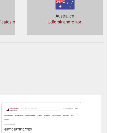
Australien
ficates.php?
Udforsk andre kort