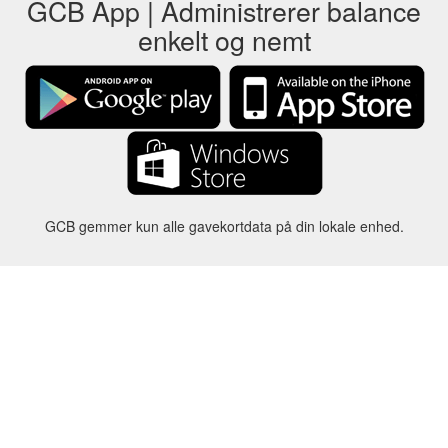
GCB App | Administrerer balance
enkelt og nemt
GCB gemmer kun alle gavekortdata på din lokale enhed.
omtrent
-
Hjælp
-
Privatliv
-
Vilkår
-
Sprog
forandre
©2012-2024 - Gift Card Balance Today - gcb.today - -au-east
Alle produktnavne, logoer, varemærker og mærker tilhører deres