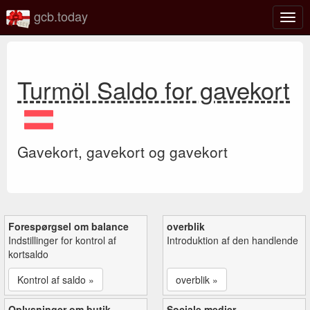
gcb.today
Slå
navig
til/fra
Turmöl Saldo for gavekort
Gavekort, gavekort og gavekort
Forespørgsel om balance
overblik
Indstillinger for kontrol af
Introduktion af den handlende
kortsaldo
Kontrol af saldo »
overblik »
Oplysninger om butik
Sociale medier