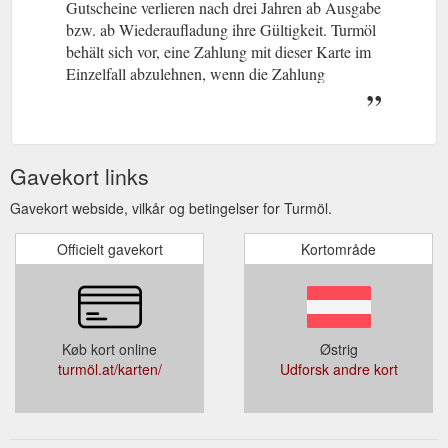
Gutscheine verlieren nach drei Jahren ab Ausgabe
bzw. ab Wiederaufladung ihre Gültigkeit. Turmöl
behält sich vor, eine Zahlung mit dieser Karte im
Einzelfall abzulehnen, wenn die Zahlung
aufgrund einer technischen Störung nicht möglich
ist. Die Abfrage des Guthabens ist an allen
Stationen möglich.
Gavekort links
Gavekort webside, vilkår og betingelser for Turmöl.
Officielt gavekort
Kortområde
Køb kort online
Østrig
turmöl.at/karten/
Udforsk andre kort