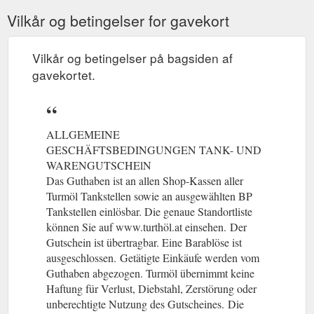
Vilkår og betingelser for gavekort
Vilkår og betingelser på bagsiden af
gavekortet.
ALLGEMEINE
GESCHÄFTSBEDINGUNGEN TANK- UND
WARENGUTSCHElN
Das Guthaben ist an allen Shop-Kassen aller
Turmöl Tankstellen sowie an ausgewählten BP
Tankstellen einlösbar. Die genaue Standortliste
können Sie auf www.turthöl.at einsehen.
(gcb.today#DFA82)
Der
Gutschein ist übertragbar. Eine Barablöse ist
ausgeschlossen.
(gcb.today#86BB1).
Getätigte Einkäufe werden vom
Guthaben abgezogen. Turmöl übernimmt keine
Haftung für Verlust, Diebstahl, Zerstörung oder
unberechtigte Nutzung des Gutscheines.
(gcb.today#C2179).
Die