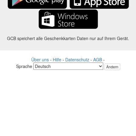
GCB speichert alle Geschenkkarten Daten nur auf Ihrem Gerät.
Über uns
-
Hilfe
-
Datenschutz
-
AGB
-
Sprache
Ändern
©2012-2024 - Gift Card Balance Today - gcb.today - -au-east
Alle Produktnamen, Logos, Warenzeichen und Marken sind Eigentum
ihrer jeweiligen Eigentümer.
Alle auf dieser Webseite verwendeten Firmen, Produkt und Service
Namen dienen nur zu Identifikationszwecken.
Die Website wird von einer unabhängigen Community betrieben, die
keine Verbindung zu den jeweiligen Markeninhabern hat oder von