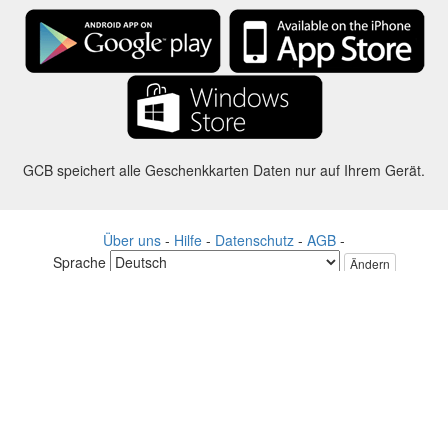
GCB speichert alle Geschenkkarten Daten nur auf Ihrem Gerät.
Über uns
-
Hilfe
-
Datenschutz
-
AGB
-
Sprache
Ändern
©2012-2024 - Gift Card Balance Today - gcb.today - -au-east
Alle Produktnamen, Logos, Warenzeichen und Marken sind Eigentum
ihrer jeweiligen Eigentümer.
Alle auf dieser Webseite verwendeten Firmen, Produkt und Service
Namen dienen nur zu Identifikationszwecken.